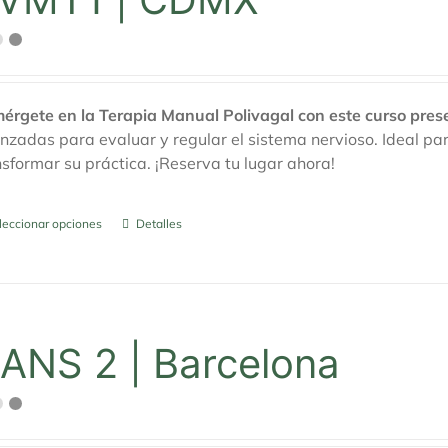
érgete en la Terapia Manual Polivagal con este curso pres
nzadas para evaluar y regular el sistema nervioso. Ideal 
nsformar su práctica. ¡Reserva tu lugar ahora!
leccionar opciones
Este
Detalles
producto
tiene
múltiples
variantes.
Las
ANS 2 | Barcelona
opciones
se
pueden
elegir