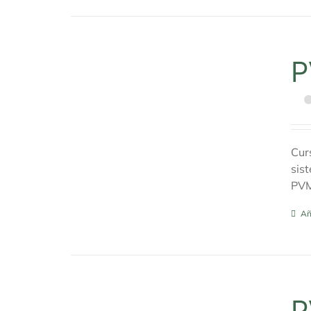
P
Cur
sis
PV
Añ
P