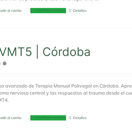
adir al carrito
COMPRAR AHORA
Detalles
VMT5 | Córdoba
so avanzado de Terapia Manual Polivagal en Córdoba. Aprend
tema nervioso central y las respuestas al trauma desde el c
MT4.
adir al carrito
COMPRAR AHORA
Detalles