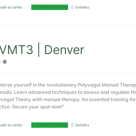
adir al carrito
COMPRAR AHORA
Detalles
VMT3 | Denver
merse yourself in the revolutionary Polyvagal Manual Therap
orado. Learn advanced techniques to assess and regulate th
yvagal Theory with manual therapy. An essential training for 
ctice. Secure your spot now!"
adir al carrito
COMPRAR AHORA
Detalles