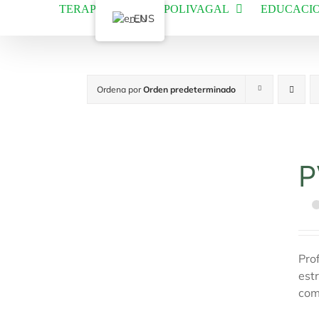
Saltar
TERAPIA MANUAL POLIVAGAL
EDUCACIO
_EN
al
contenido
Ordena por
Orden predeterminado
P
Pro
est
com