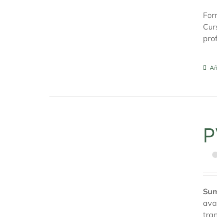
For
Cur
pro
Añ
P
Sum
ava
tra