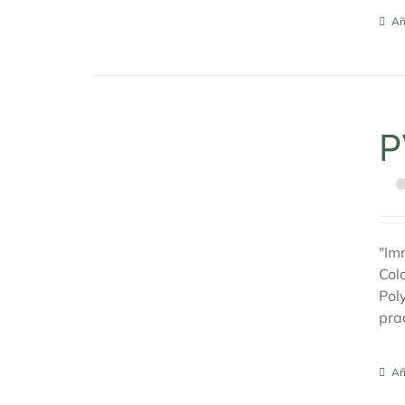
Añ
P
"Im
Col
Pol
pra
Añ