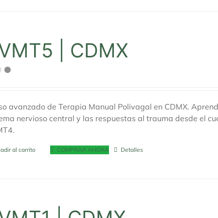
VMT5 | CDMX
so avanzado de Terapia Manual Polivagal en CDMX. Aprende a
tema nervioso central y las respuestas al trauma desde el c
MT4.
adir al carrito
COMPRAR AHORA
Detalles
VMT1 | CDMX