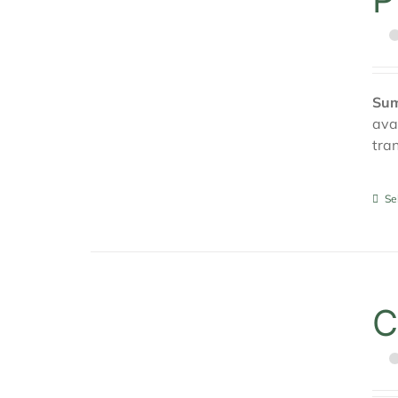
Sum
ava
tra
Se
C