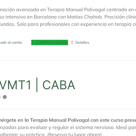
en
mación avanzada en Terapia Manual Polivagal centrada en e
la
so intensivo en Barcelona con Matías Chahab. Precisión clíni
página
fundas. Solo para profesionales con experiencia en terapia c
de
producto
adir al carrito
COMPRAR AHORA
Detalles
VMT1 | CABA
érgete en la Terapia Manual Polivagal con este curso pres
nzadas para evaluar y regular el sistema nervioso. Ideal 
nsformar su práctica. ¡Reserva tu lugar ahora!