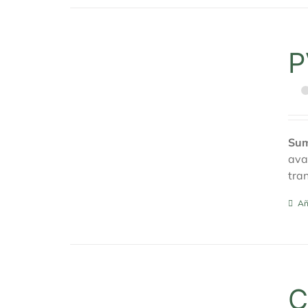
P
Sum
ava
tra
Añ
C