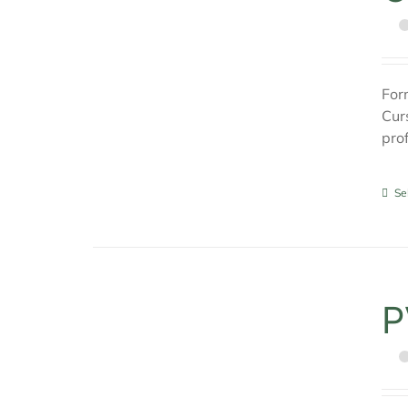
For
Cur
pro
Se
P