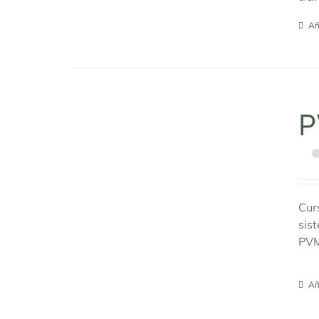
Añ
P
Cur
sis
PV
Añ