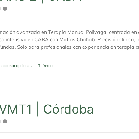
mación avanzada en Terapia Manual Polivagal centrada en e
so intensivo en CABA con Matías Chahab. Precisión clínica, 
fundas. Solo para profesionales con experiencia en terapia c
leccionar opciones
Este
Detalles
producto
tiene
múltiples
variantes.
Las
VMT1 | Córdoba
opciones
se
pueden
elegir