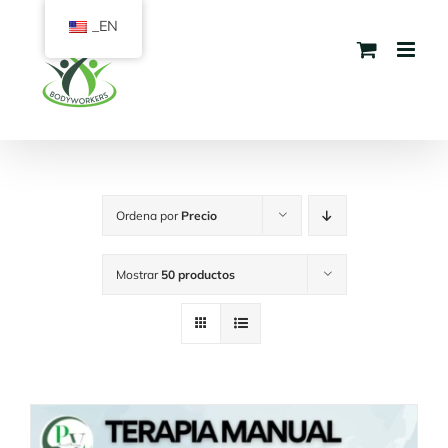
Saltar
_EN
al
contenido
Ordena por
Precio
Mostrar
50 productos