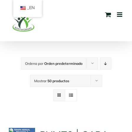
Saltar
_EN
al
contenido
Ordena por
Orden predeterminado
Mostrar
50 productos