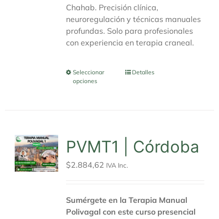
Chahab. Precisión clínica,
neuroregulación y técnicas manuales
profundas. Solo para profesionales
con experiencia en terapia craneal.
Seleccionar
Este
Detalles
opciones
producto
tiene
múltiples
variantes.
Las
PVMT1 | Córdoba
opciones
se
$
2.884,62
IVA Inc.
pueden
elegir
en
Sumérgete en la Terapia Manual
la
Polivagal con este curso presencial
página