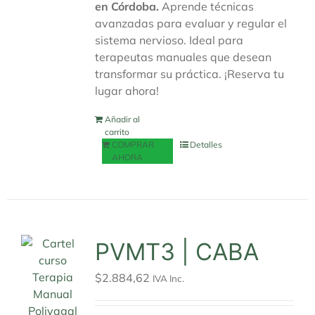
en Córdoba.
Aprende técnicas
de
avanzadas para evaluar y regular el
producto
sistema nervioso. Ideal para
terapeutas manuales que desean
transformar su práctica. ¡Reserva tu
lugar ahora!
Añadir al
carrito
COMPRAR
Detalles
AHORA
PVMT3 | CABA
$
2.884,62
IVA Inc.